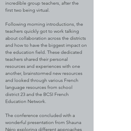
incredible group teachers, after the 
first two being virtual. 
Following morning introductions, the 
teachers quickly got to work talking 
about collaboration across the districts 
and how to have the biggest impact on 
the education field. These dedicated 
teachers shared their personal 
resources and experiences with one 
another, brainstormed new resources 
and looked through various French 
language resources from school 
district 23 and the BCSI French 
Education Network. 
The conference concluded with a 
wonderful presentation from Shauna 
Néro exploring different approaches 