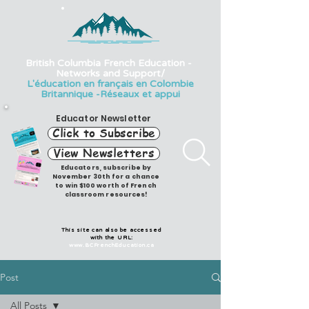
British Columbia French Education -
Networks and Support/
L'éducation en français en Colombie
Britannique -Réseaux et appui
Educator Newsletter
Click to Subscribe
View Newsletters
Educators, subscribe by
November 30th for a chance
to win $100 worth of French
classroom resources!
This site can also be accessed
with the URL:
www.BCFrenchEducation.ca
Post
All Posts