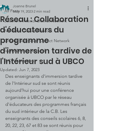
Joanne Brunel
All Posts
May 19, 2023
2 min read
Réseau : Collaboration
Southern Interior District Network
d'éducateurs du
Northern District Network
programme
Greater Vancouver District Network
d'immersion tardive de
Island District Network
l'Intérieur sud à UBCO
B.C. Universities
Updated:
Jun 7, 2023
Des enseignants d'immersion tardive 
de l'Intérieur sud se sont réunis 
aujourd'hui pour une conférence 
organisée à UBCO par le réseau 
d'éducateurs des programmes français 
du sud intérieur de la C.B. Les 
enseignants des conseils scolaires 6, 8, 
20, 22, 23, 67 et 83 se sont réunis pour 