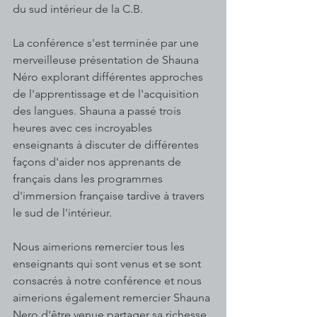
du sud intérieur de la C.B.
La conférence s'est terminée par une 
merveilleuse présentation de Shauna 
Néro explorant différentes approches 
de l'apprentissage et de l'acquisition 
des langues. Shauna a passé trois 
heures avec ces incroyables 
enseignants à discuter de différentes 
façons d'aider nos apprenants de 
français dans les programmes 
d'immersion française tardive à travers 
le sud de l'intérieur.
Nous aimerions remercier tous les 
enseignants qui sont venus et se sont 
consacrés à notre conférence et nous 
aimerions également remercier Shauna 
Nero d'être venue partager sa richesse 