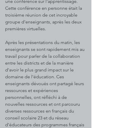
une conférence sur l'apprentissage. 
Cette conférence en personne était la 
troisième réunion de cet incroyable 
groupe d'enseignants, après les deux 
premières virtuelles.
Après les présentations du matin, les 
enseignants se sont rapidement mis au 
travail pour parler de la collaboration 
entre les districts et de la manière 
d'avoir le plus grand impact sur le 
domaine de l'éducation. Ces 
enseignants dévoués ont partagé leurs 
ressources et expériences 
personnelles, ont réfléchi à de 
nouvelles ressources et ont parcouru 
diverses ressources en français du 
conseil scolaire 23 et du réseau 
d'éducateurs des programmes français 