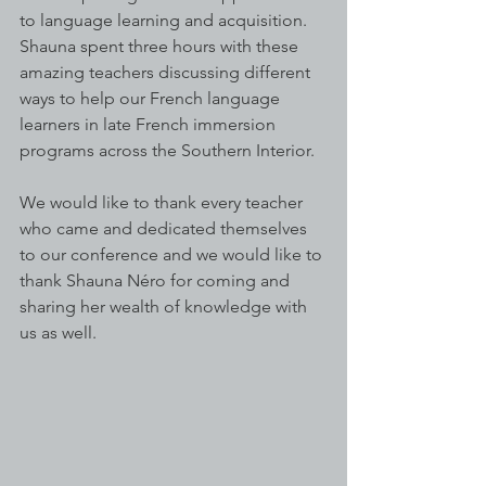
to language learning and acquisition. 
Shauna spent three hours with these 
amazing teachers discussing different 
ways to help our French language 
learners in late French immersion 
programs across the Southern Interior. 
We would like to thank every teacher 
who came and dedicated themselves 
to our conference and we would like to 
thank Shauna Néro for coming and 
sharing her wealth of knowledge with 
us as well. 