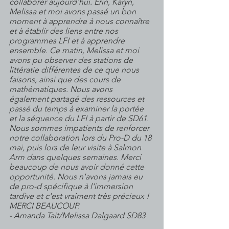
collaborer aujourd'hui. Erin, Karyn, 
Melissa et moi avons passé un bon 
moment à apprendre à nous connaître 
et à établir des liens entre nos 
programmes LFI et à apprendre 
ensemble. Ce matin, Melissa et moi 
avons pu observer des stations de 
littératie différentes de ce que nous 
faisons, ainsi que des cours de 
mathématiques. Nous avons 
également partagé des ressources et 
passé du temps à examiner la portée 
et la séquence du LFI à partir de SD61. 
Nous sommes impatients de renforcer 
notre collaboration lors du Pro-D du 18 
mai, puis lors de leur visite à Salmon 
Arm dans quelques semaines. Merci 
beaucoup de nous avoir donné cette 
opportunité. Nous n'avons jamais eu 
de pro-d spécifique à l'immersion 
tardive et c'est vraiment très précieux ! 
MERCI BEAUCOUP.
- Amanda Tait/Melissa Dalgaard SD83