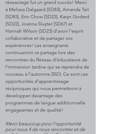
réseautage fut un grand succès! Merci 
à Melissa Dalgaard (SD83), Amanda Tait 
(SD83), Erin Chow (SD22), Karyn Godard 
(SD22), Joanna Sluyter (SD67) et 
Hannah Wilson (SD23) d’avoir l’esprit 
collaborative et de partager vos 
expériences! Les enseignants 
continueront ce partage lors des 
rencontres du Réseau d’éducateurs de 
l’immersion tardive qui se reprendra de 
nouveau à l’automne 2023. Ce sont ces 
opportunités d’apprentissage 
réciproques qui nous permettront à 
développer davantage des 
programmes de langue additionnelle 
engageantes et de qualité!
Merci beaucoup pour l'opportunité 
pour nous 4 de nous rencontrer et de 