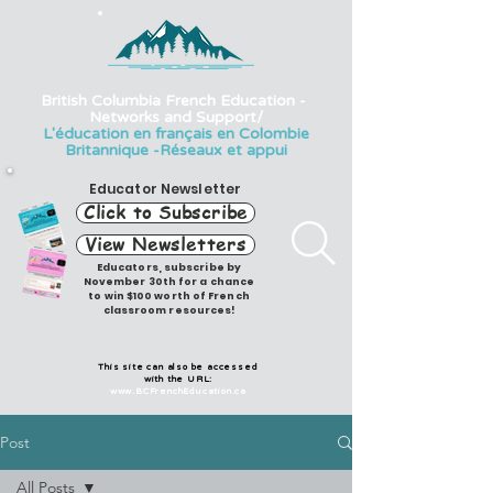
British Columbia French Education -
Networks and Support/
L'éducation en français en Colombie
Britannique -Réseaux et appui
Educator Newsletter
Click to Subscribe
View Newsletters
Educators, subscribe by
November 30th for a chance
to win $100 worth of French
classroom resources!
This site can also be accessed
with the URL:
www.BCFrenchEducation.ca
Post
All Posts