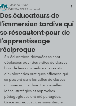
Joanne Brunel
All Posts
Jun 16, 2023
2 min read
Des éducateurs de
Southern Interior District Network
l’immersion tardive qui
Northern District Network
se réseautent pour de
Greater Vancouver District Network
l’apprentissage
Island District Network
réciproque
B.C. Universities
Six éducatrices dévouées se sont 
déplacées pour des visites de classes 
hors de leurs conseils scolaires afin 
d’explorer des pratiques efficaces qui 
se passent dans les salles de classes 
d’immersion tardive. De nouvelles 
idées, stratégies et approches 
pédagogiques ont été partagées. 
Grâce aux éducatrices suivantes, le 