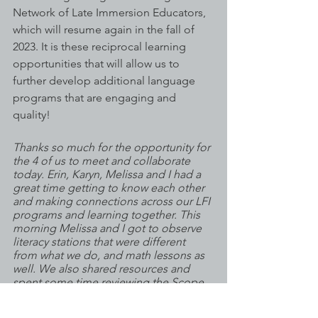
Network of Late Immersion Educators, 
which will resume again in the fall of 
2023. It is these reciprocal learning 
opportunities that will allow us to 
further develop additional language 
programs that are engaging and 
quality!
Thanks so much for the opportunity for 
the 4 of us to meet and collaborate 
today. Erin, Karyn, Melissa and I had a 
great time getting to know each other 
and making connections across our LFI 
programs and learning together. This 
morning Melissa and I got to observe 
literacy stations that were different 
from what we do, and math lessons as 
well. We also shared resources and 
spent some time reviewing the Scope 
and Sequence of LFI from sd61. We are 
looking forward to adding to our 