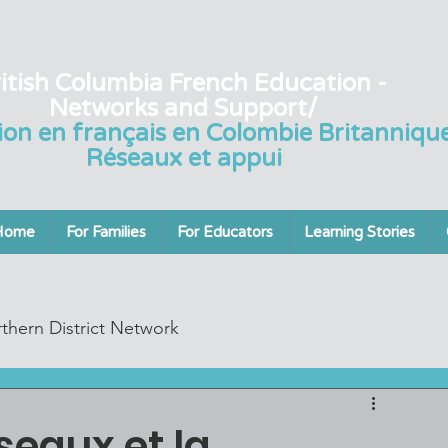
itish Columbia French Education -
Networks and Support/
ion en français en Colombie Britannique
Réseaux et appui
Home
For Families
For Educators
Learning Stories
thern District Network
trict Network
B.C. Universities
seaux et la