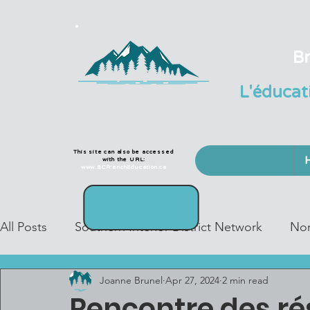
Br
L'éducat
This site can also be accessed
with the URL:
www.BCFrenchEducation.ca
All Posts
Southern Interior District Network
Nor
Joanne Brunel
Apr 27, 2024
2 min read
Greater Vancouver District Network
Island Dis
Rencontre des ré