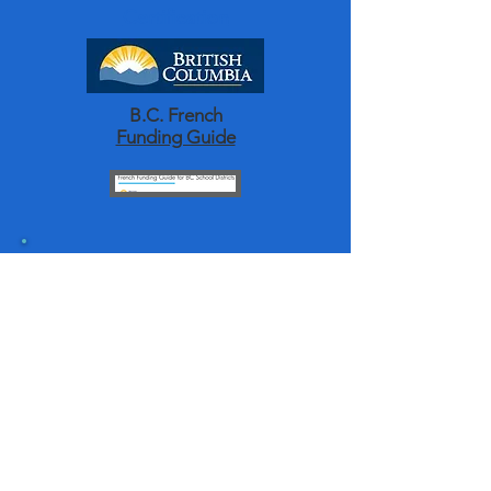
Certification
B.C. French
Funding Guide
Make a Future
Careers in BC
Education