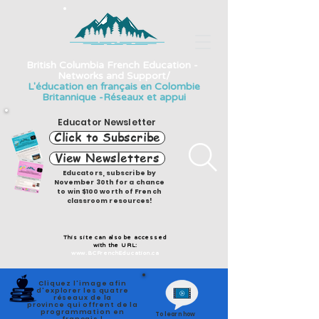
British Columbia French Education -
Networks and Support/
L'éducation en français en Colombie
Britannique -Réseaux et appui
Educator Newsletter
Click to Subscribe
View Newsletters
Educators, subscribe by
November 30th for a chance
to win $100 worth of French
classroom resources!
This site can also be accessed
with the URL:
www.BCFrenchEducation.ca
Cliquez l'image afin
d'explorer les quatre
réseaux de la
province qui offrent de la
programmation en
To learn how