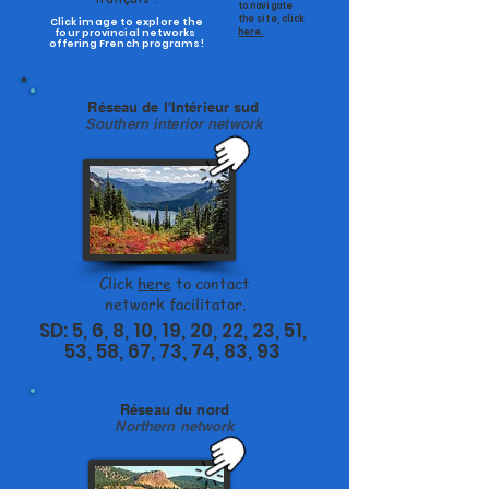
français !
to navigate
the site, click
Click image to explore the
four provincial networks
here.
offering French programs!
Réseau de l'Intérieur sud
Southern interior network
Click
here
to contact
network facilitator.
SD: 5, 6, 8, 10, 19, 20, 22, 23, 51,
53, 58, 67, 73, 74, 83, 93
Réseau du nord
Northern network