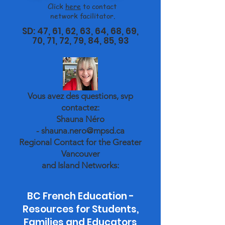
Click
here
to contact
network facilitator.
SD: 47, 61, 62, 63, 64, 68, 69,
70, 71, 72, 79, 84, 85, 93
Vous avez des questions, svp
contactez:
Shauna Néro
-
shauna.nero@mpsd.ca
Regional Contact
for the Greater
Vancouver
and Island Networks:
BC French Education -
Resources for Students,
Families and Educators