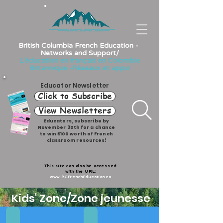
British Columbia French Education -
Networks and Support/
L'éducation en français en Colombie
Britannique -Réseaux et appui
Educator Newsletter
Click to Subscribe
View Newsletters
Educators, subscribe by
November 30th for a chance
to win $100 worth of French
classroom resources!
This site can also be accessed
with the URL:
www.BCFrenchEducation.ca
Kids' Zone/Zone jeunesse
Appui audio
Les histoires