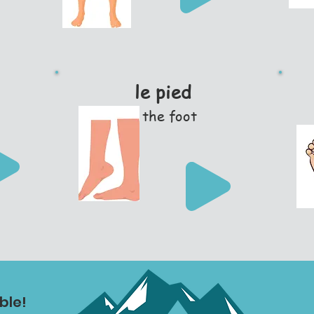
le pied
the foot
ble!