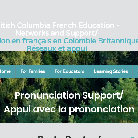
itish Columbia French Education -
Networks and Support/
ion en français en Colombie Britannique
Réseaux et appui
Home
For Families
For Educators
Learning Stories
Pronunciation Support/
Appui avec la prononciation