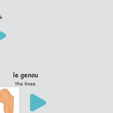
k
le genou
the knee