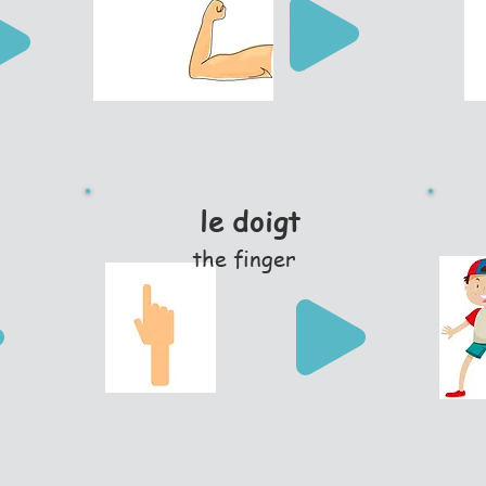
le doigt
the finger