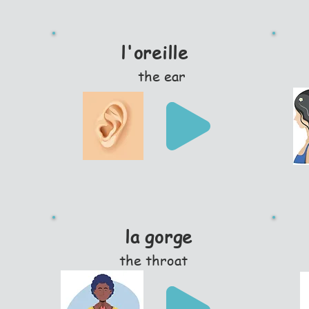
l'oreille
the ear
la gorge
the throat