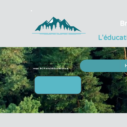
Br
L'éducat
This site can also be accessed
with the URL:
www.BCFrenchEducation.ca