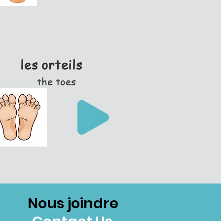
les orteils
the toes
Nous joindre