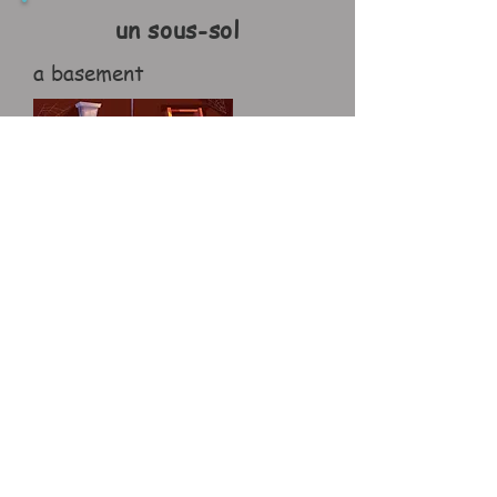
un sous-sol
a basement
un garage
a garage