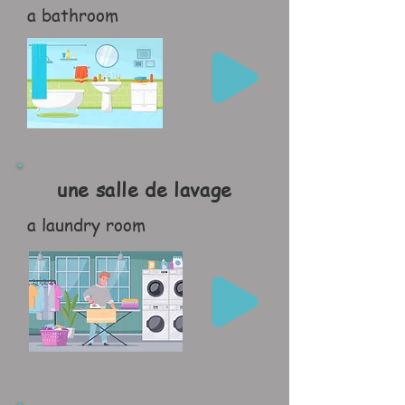
a bathroom
une salle de lavage
a laundry room