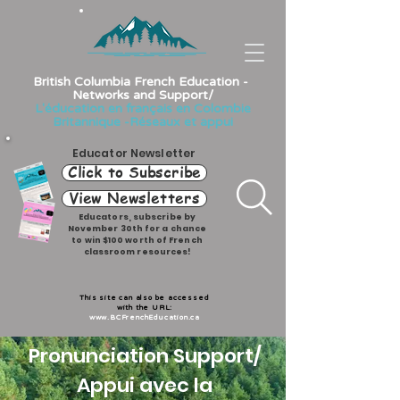
British Columbia French Education -
Networks and Support/
L'éducation en français en Colombie
Britannique -Réseaux et appui
Educator Newsletter
Click to Subscribe
View Newsletters
Educators, subscribe by
November 30th for a chance
to win $100 worth of French
classroom resources!
This site can also be accessed
with the URL:
www.BCFrenchEducation.ca
Pronunciation Support/
Appui avec la