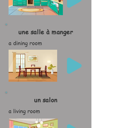
une salle à manger
a dining room
un salon
a living room